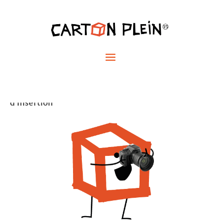
Galerie photos
Découvrez une sélection de photos capturées par
la Fondation Caritas, Mary-Lou Mauricio,
Géraldine Aresteanu, Jéromine Derigny, El Hadi
Bouakkaz et la
Fédération des Entreprises
d’Insertion