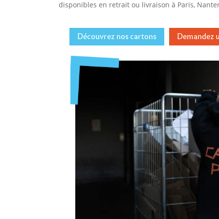
disponibles en retrait ou livraison à Paris, Nante
Découvrez nos cartons
Demandez u