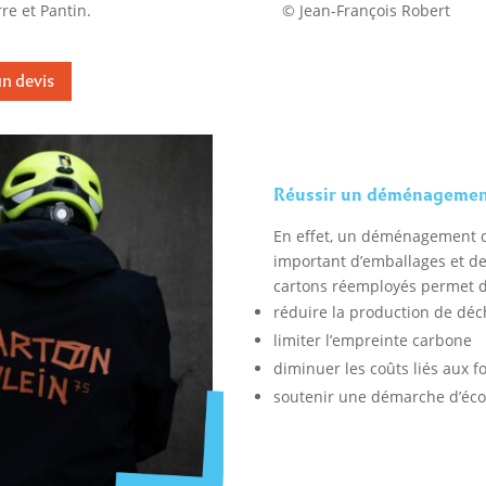
rre et Pantin.
© Jean-François Robert
n devis
Réussir un déménagement
En effet, un déménagement d
important d’emballages et de
cartons réemployés permet d
réduire la production de déc
limiter l’empreinte carbone
diminuer les coûts liés aux f
soutenir une démarche d’éco