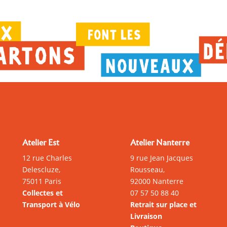
Atelier Est
Atelier Nanterre
12 rue Charles
9 rue Jean Jacques
Delescluze,
Rousseau,
75011 Paris
92000 Nanterre
Collectes et
07 57 50 88 40
Transport à Vélo
Retrait sur place et
Livraison