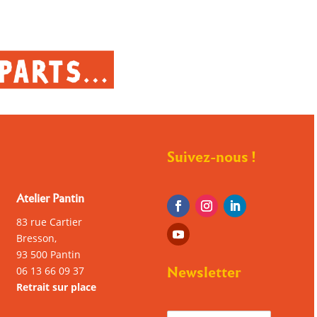
Suivez-nous !
Atelier Pantin
83 rue Cartier
Bresson,
93 500 Pantin
Newsletter
06 13 66 09 37
Retrait sur place