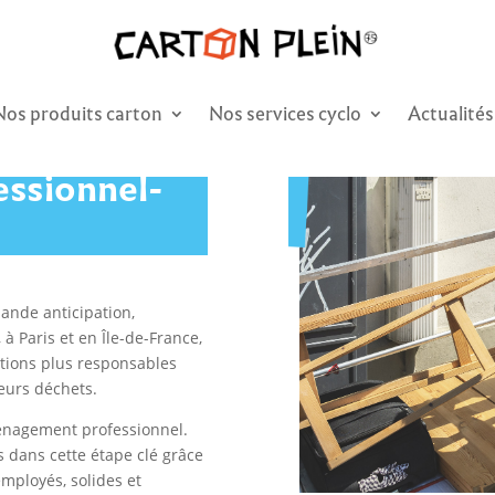
Nos produits carton
Nos services cyclo
Actualités
ssionnel-
nde anticipation,
à Paris et en Île-de-France,
utions plus responsables
eurs déchets.
énagement professionnel.
 dans cette étape clé grâce
mployés, solides et